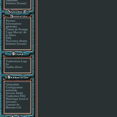
Générales
Solution [forum]
Preview
Informations
générales
Classes de Prestige
'Lisez Moi.txt' de
la Démo
FAQ
Nouveaux tilesets
Solution [forum]
Traductions Logs
Irc
Guides divers
Généralités
Configuration
minimale
Serveur Dédié
Traduction FAQ
Historique (nwn et
bioware)
Contrats de
Bioware (vf)