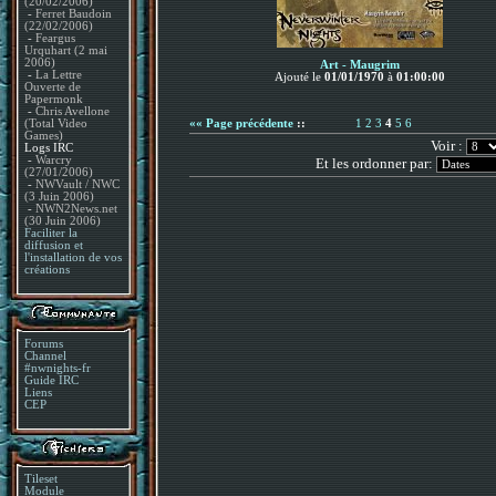
(20/02/2006)
-
Ferret Baudoin
(22/02/2006)
-
Feargus
Urquhart (2 mai
2006)
Art - Maugrim
-
La Lettre
Ajouté le
01/01/1970
à
01:00:00
Ouverte de
Papermonk
-
Chris Avellone
(Total Video
«« Page précédente
::
1
2
3
4
5
6
Games)
Voir :
Logs IRC
-
Warcry
Et les ordonner par:
(27/01/2006)
-
NWVault / NWC
(3 Juin 2006)
-
NWN2News.net
(30 Juin 2006)
Faciliter la
diffusion et
l'installation de vos
créations
Forums
Channel
#nwnights-fr
Guide IRC
Liens
CEP
Tileset
Module