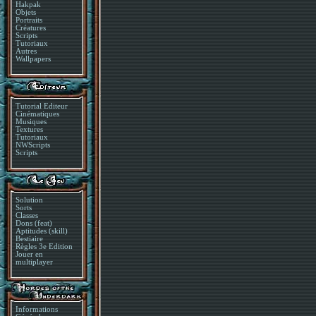
Hakpak
Objets
Portraits
Créatures
Scripts
Tutoriaux
Autres
Wallpapers
Tutorial Editeur
Cinématiques
Musiques
Textures
Tutoriaux
NWScripts
Scripts
Solution
Sorts
Classes
Dons (feat)
Aptitudes (skill)
Bestiaire
Règles 3e Edition
Jouer en
multiplayer
Informations