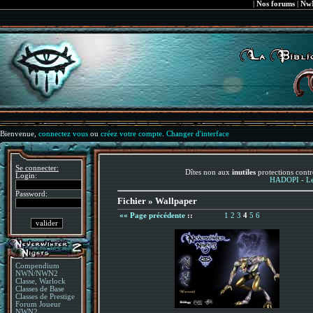
|
Nos forums
|
NwN
Bienvenue,
connectez vous
ou
créez votre compte
.
Changer d'interface
Se connecter:
Dîtes non aux
inutiles
protections contr
Login:
HADOPI - Le 
Password:
Fichier » Wallpaper
«« Page précédente
::
1
2
3
4
5
6
Compendium
NWN/NWN2
Classe, Warlock
Classes de Base
Classes de Prestige
Forum Joueur
NWN2