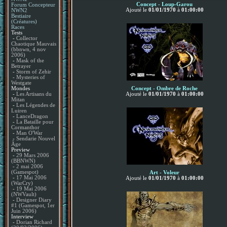
Concept - Loup-Garou
Forum Concepteur
Ajouté le
01/01/1970
à
01:00:00
NWN2
Bestiaire
(Créatures)
Races
Tests
-
Collector
Chaotique Mauvais
(bbnwn, 4 nov
2006)
-
Mask of the
Betrayer
-
Storm of Zehir
-
Mysteries of
Westgate
Mondes
Concept - Ombre de Roche
-
Les Artisans du
Ajouté le
01/01/1970
à
01:00:00
Mitan
-
Les Légendes de
Luiren
-
LanceDragon
-
La Bataille pour
Cormanthor
-
Man O'War
-
Sendarie Nouvel
Âge
Preview
-
29 Mars 2006
(BBNWN)
-
2 mai 2006
(Gamespot)
Art - Voleur
-
17 Mai 2006
Ajouté le
01/01/1970
à
01:00:00
(WarCry)
-
19 Mai 2006
(NWVault)
-
Designer Diary
#1 (Gamespot, 1er
Juin 2006)
Interview
-
Dorian Richard