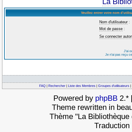
La Bibli
Veuillez entrer votre nom d'util
Nom d'utilisateur
:
Mot de passe
:
Se connecter auto
J'ai 
Je n'ai pas reçu c
FAQ
|
Rechercher
|
Liste des Membres
|
Groupes d'utilisateurs
|
Powered by
phpBB
2.*
Theme rewritten in beau
Thème "La Bibliothèque 
Traduction 