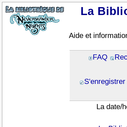
La Bibl
Aide et informatio
FAQ
Rec
S'enregistrer
La date/h