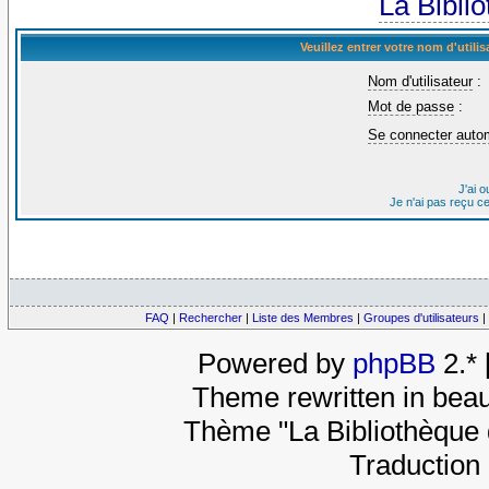
La Bibli
Veuillez entrer votre nom d'util
Nom d'utilisateur
:
Mot de passe
:
Se connecter auto
J'ai 
Je n'ai pas reçu c
FAQ
|
Rechercher
|
Liste des Membres
|
Groupes d'utilisateurs
|
Powered by
phpBB
2.*
Theme rewritten in beau
Thème "La Bibliothèque 
Traduction 