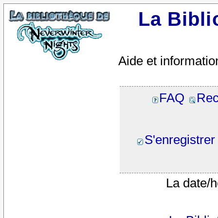
La Bibl
Aide et informatio
FAQ
Rec
S'enregistrer
La date/h