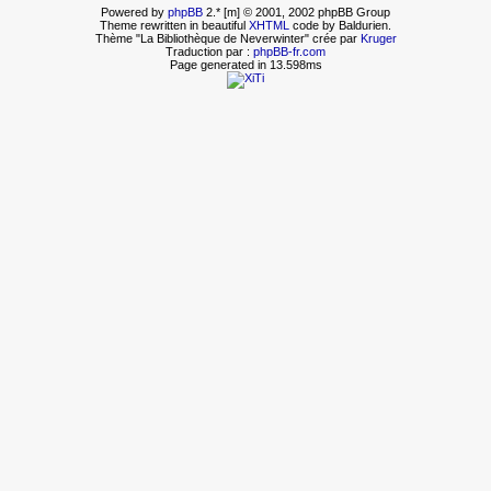
Powered by
phpBB
2.* [m] © 2001, 2002 phpBB Group
Theme rewritten in beautiful
XHTML
code by Baldurien.
Thème "La Bibliothèque de Neverwinter" crée par
Kruger
Traduction par :
phpBB-fr.com
Page generated in 13.598ms