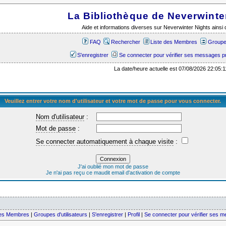
La Bibliothèque de Neverwinte
Aide et informations diverses sur Neverwinter Nights ains
FAQ
Rechercher
Liste des Membres
Groupes
S'enregistrer
Se connecter pour vérifier ses messages p
La date/heure actuelle est 07/08/2026 22:05:1
Veuillez entrer votre nom d'utilisateur et votre mot de passe pour vous connecter.
Nom d'utilisateur
:
Mot de passe
:
Se connecter automatiquement à chaque visite
:
J'ai oublié mon mot de passe
Je n'ai pas reçu ce maudit email d'activation de compte
des Membres
|
Groupes d'utilisateurs
|
S'enregistrer
|
Profil
|
Se connecter pour vérifier ses 