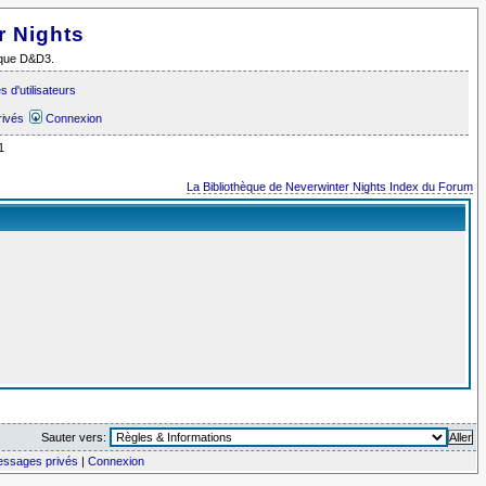
r Nights
i que D&D3.
 d'utilisateurs
rivés
Connexion
1
La Bibliothèque de Neverwinter Nights Index du Forum
Sauter vers:
messages privés
|
Connexion