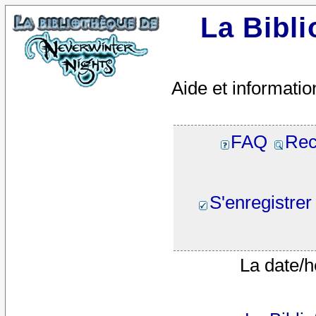
La Bibl
Aide et informatio
FAQ
Rec
S'enregistrer
La date/h