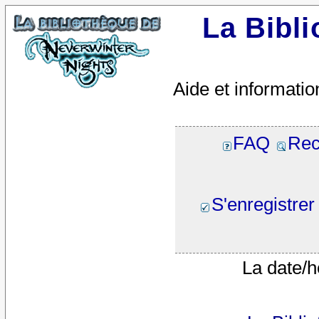
La Bibl
Aide et informatio
FAQ
Rec
S'enregistrer
La date/h