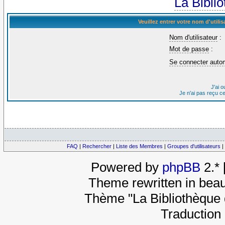
La Bibli
Veuillez entrer votre nom d'util
Nom d'utilisateur
:
Mot de passe
:
Se connecter auto
J'ai 
Je n'ai pas reçu c
FAQ
|
Rechercher
|
Liste des Membres
|
Groupes d'utilisateurs
|
Powered by
phpBB
2.*
Theme rewritten in beau
Thème "La Bibliothèque 
Traduction 