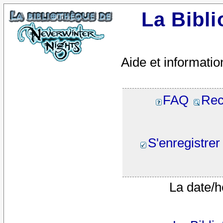
La Bibl
Aide et informatio
FAQ
Rec
S'enregistrer
La date/h