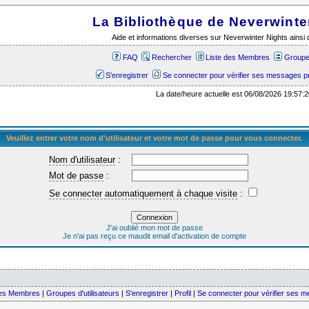
La Bibliothèque de Neverwinte
Aide et informations diverses sur Neverwinter Nights ains
FAQ
Rechercher
Liste des Membres
Groupes
S'enregistrer
Se connecter pour vérifier ses messages p
La date/heure actuelle est 06/08/2026 19:57:2
Veuillez entrer votre nom d'utilisateur et votre mot de passe pour vous connecter.
Nom d'utilisateur
:
Mot de passe
:
Se connecter automatiquement à chaque visite
:
J'ai oublié mon mot de passe
Je n'ai pas reçu ce maudit email d'activation de compte
des Membres
|
Groupes d'utilisateurs
|
S'enregistrer
|
Profil
|
Se connecter pour vérifier ses 