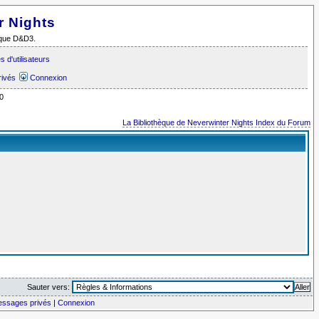
r Nights
i que D&D3.
 d'utilisateurs
rivés
Connexion
0
La Bibliothèque de Neverwinter Nights Index du Forum
Sauter vers:
messages privés
|
Connexion