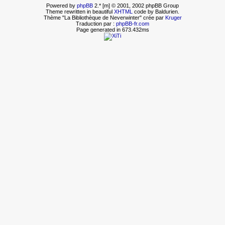
Powered by
phpBB
2.* [m] © 2001, 2002 phpBB Group
Theme rewritten in beautiful
XHTML
code by Baldurien.
Thème "La Bibliothèque de Neverwinter" crée par
Kruger
Traduction par :
phpBB-fr.com
Page generated in 673.432ms