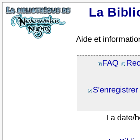
La Bibl
Aide et informatio
FAQ
Rec
S'enregistrer
La date/h