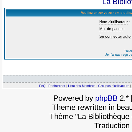
La Bibli
Veuillez entrer votre nom d'util
Nom d'utilisateur
:
Mot de passe
:
Se connecter auto
J'ai 
Je n'ai pas reçu c
FAQ
|
Rechercher
|
Liste des Membres
|
Groupes d'utilisateurs
|
Powered by
phpBB
2.*
Theme rewritten in beau
Thème "La Bibliothèque 
Traduction 