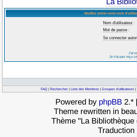
La Bibli
Veuillez entrer votre nom d'util
Nom d'utilisateur
:
Mot de passe
:
Se connecter auto
J'ai 
Je n'ai pas reçu c
FAQ
|
Rechercher
|
Liste des Membres
|
Groupes d'utilisateurs
|
Powered by
phpBB
2.*
Theme rewritten in beau
Thème "La Bibliothèque 
Traduction 