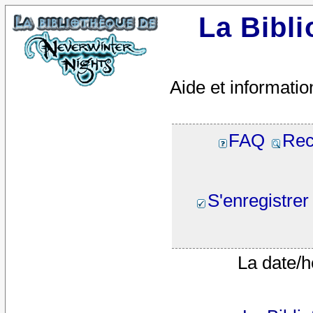
La Bibl
Aide et informatio
FAQ
Rec
S'enregistrer
La date/h