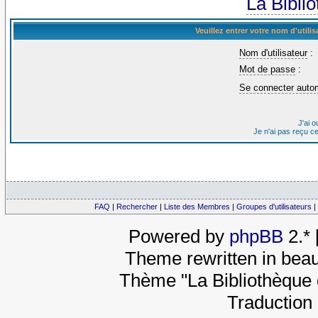
La Bibli
Veuillez entrer votre nom d'util
Nom d'utilisateur
:
Mot de passe
:
Se connecter auto
J'ai 
Je n'ai pas reçu c
FAQ
|
Rechercher
|
Liste des Membres
|
Groupes d'utilisateurs
|
Powered by
phpBB
2.*
Theme rewritten in beau
Thème "La Bibliothèque 
Traduction 