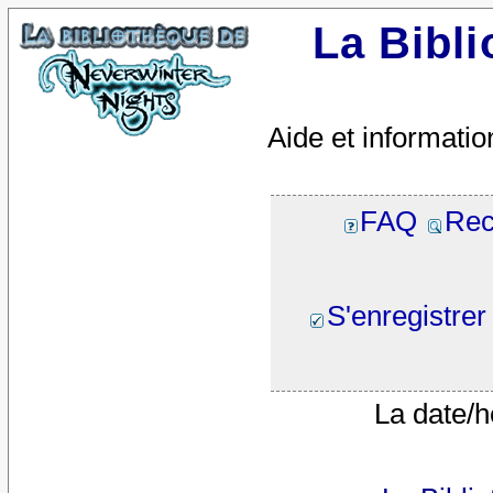
La Bibl
Aide et informatio
FAQ
Rec
S'enregistrer
La date/h