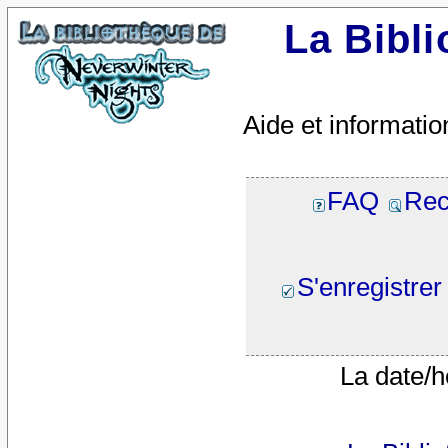
La Bibl
Aide et informatio
FAQ
Rec
S'enregistrer
La date/h