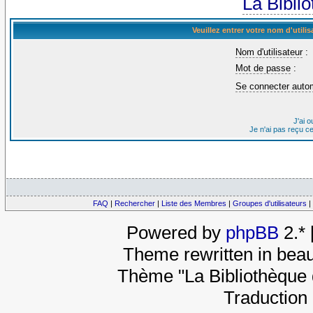
La Bibli
Veuillez entrer votre nom d'util
Nom d'utilisateur
:
Mot de passe
:
Se connecter auto
J'ai 
Je n'ai pas reçu c
FAQ
|
Rechercher
|
Liste des Membres
|
Groupes d'utilisateurs
|
Powered by
phpBB
2.*
Theme rewritten in beau
Thème "La Bibliothèque 
Traduction 