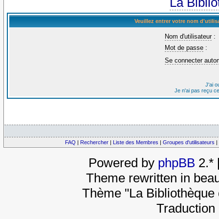
La Bibli
Veuillez entrer votre nom d'util
Nom d'utilisateur
:
Mot de passe
:
Se connecter auto
J'ai 
Je n'ai pas reçu c
FAQ
|
Rechercher
|
Liste des Membres
|
Groupes d'utilisateurs
|
Powered by
phpBB
2.*
Theme rewritten in beau
Thème "La Bibliothèque 
Traduction 