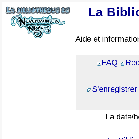
La Bibl
Aide et informatio
FAQ
Rec
S'enregistrer
La date/h