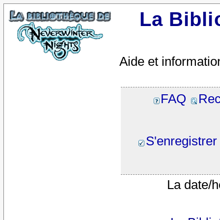
La Bibl
Aide et informatio
FAQ
Rec
S'enregistrer
La date/h