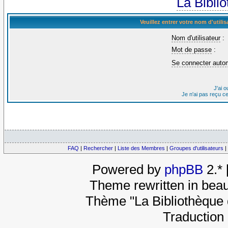
La Bibli
Veuillez entrer votre nom d'util
Nom d'utilisateur
:
Mot de passe
:
Se connecter auto
J'ai 
Je n'ai pas reçu c
FAQ
|
Rechercher
|
Liste des Membres
|
Groupes d'utilisateurs
|
Powered by
phpBB
2.*
Theme rewritten in beau
Thème "La Bibliothèque 
Traduction 