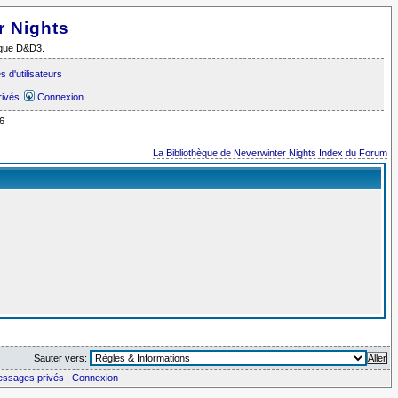
r Nights
i que D&D3.
 d'utilisateurs
rivés
Connexion
6
La Bibliothèque de Neverwinter Nights Index du Forum
Sauter vers:
messages privés
|
Connexion