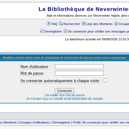
La Bibliothèque de Neverwinte
Aide et informations diverses sur Neverwinter Nights ains
FAQ
Rechercher
Liste des Membres
Groupes
S'enregistrer
Se connecter pour vérifier ses messages p
La date/heure actuelle est 09/08/2026 12:52:3
Veuillez entrer votre nom d'utilisateur et votre mot de passe pour vous connecter.
Nom d'utilisateur
:
Mot de passe
:
Se connecter automatiquement à chaque visite
:
J'ai oublié mon mot de passe
Je n'ai pas reçu ce maudit email d'activation de compte
des Membres
|
Groupes d'utilisateurs
|
S'enregistrer
|
Profil
|
Se connecter pour vérifier ses 