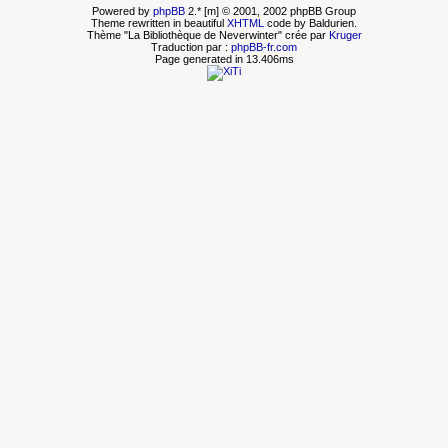
Powered by
phpBB
2.* [m] © 2001, 2002 phpBB Group
Theme rewritten in beautiful
XHTML
code by Baldurien.
Thème "La Bibliothèque de Neverwinter" crée par
Kruger
Traduction par :
phpBB-fr.com
Page generated in 13.406ms