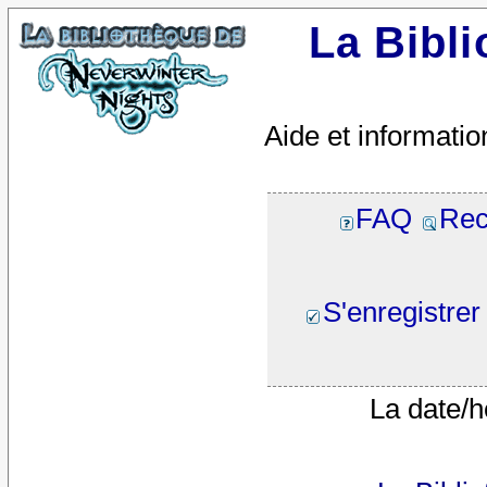
La Bibl
Aide et informatio
FAQ
Rec
S'enregistrer
La date/h