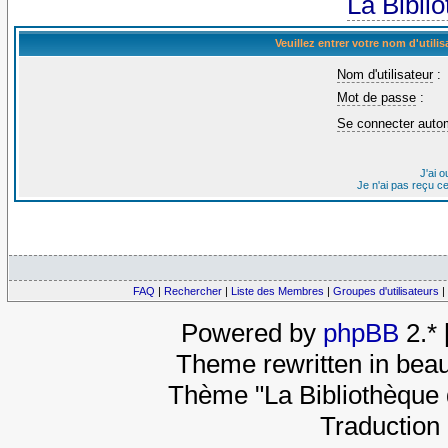
La Bibli
Veuillez entrer votre nom d'util
Nom d'utilisateur
:
Mot de passe
:
Se connecter auto
J'ai 
Je n'ai pas reçu c
FAQ
|
Rechercher
|
Liste des Membres
|
Groupes d'utilisateurs
|
Powered by
phpBB
2.*
Theme rewritten in beau
Thème "La Bibliothèque 
Traduction 