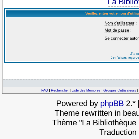
La Bibli
Veuillez entrer votre nom d'util
Nom d'utilisateur
:
Mot de passe
:
Se connecter auto
J'ai 
Je n'ai pas reçu c
FAQ
|
Rechercher
|
Liste des Membres
|
Groupes d'utilisateurs
|
Powered by
phpBB
2.*
Theme rewritten in beau
Thème "La Bibliothèque 
Traduction 