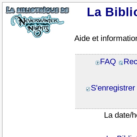
La Bibl
Aide et informatio
FAQ
Rec
S'enregistrer
La date/h