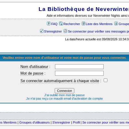
La Bibliothèque de Neverwinte
Aide et informations diverses sur Neverwinter Nights ains
FAQ
Rechercher
Liste des Membres
Groupes
S'enregistrer
Se connecter pour vérifier ses messages p
La date/heure actuelle est 09/08/2026 10:34:0
Veuillez entrer votre nom d'utilisateur et votre mot de passe pour vous connecter.
Nom d'utilisateur
:
Mot de passe
:
Se connecter automatiquement à chaque visite
:
J'ai oublié mon mot de passe
Je n'ai pas reçu ce maudit email d'activation de compte
des Membres
|
Groupes d'utilisateurs
|
S'enregistrer
|
Profil
|
Se connecter pour vérifier ses 