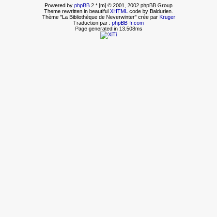
Powered by
phpBB
2.* [m] © 2001, 2002 phpBB Group
Theme rewritten in beautiful
XHTML
code by Baldurien.
Thème "La Bibliothèque de Neverwinter" crée par
Kruger
Traduction par :
phpBB-fr.com
Page generated in 13.508ms