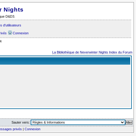
r Nights
i que D&D3.
 d'utilisateurs
rivés
Connexion
4
La Bibliothèque de Neverwinter Nights Index du Forum
Sauter vers:
messages privés
|
Connexion