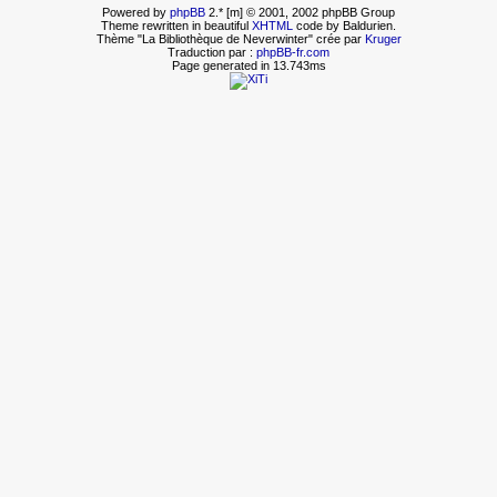
Powered by
phpBB
2.* [m] © 2001, 2002 phpBB Group
Theme rewritten in beautiful
XHTML
code by Baldurien.
Thème "La Bibliothèque de Neverwinter" crée par
Kruger
Traduction par :
phpBB-fr.com
Page generated in 13.743ms