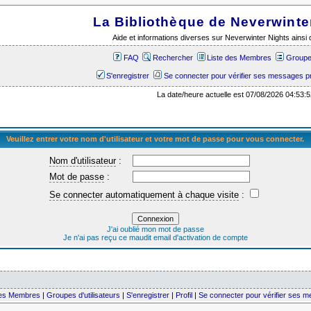
La Bibliothèque de Neverwinte
Aide et informations diverses sur Neverwinter Nights ains
FAQ
Rechercher
Liste des Membres
Groupes
S'enregistrer
Se connecter pour vérifier ses messages p
La date/heure actuelle est 07/08/2026 04:53:5
Veuillez entrer votre nom d'utilisateur et votre mot de passe pour vous connecter.
Nom d'utilisateur
:
Mot de passe
:
Se connecter automatiquement à chaque visite
:
J'ai oublié mon mot de passe
Je n'ai pas reçu ce maudit email d'activation de compte
des Membres
|
Groupes d'utilisateurs
|
S'enregistrer
|
Profil
|
Se connecter pour vérifier ses 