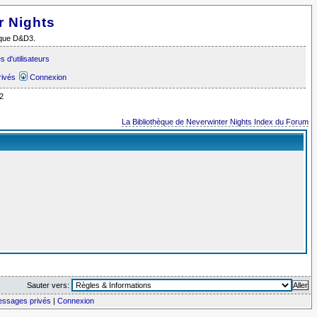
r Nights
i que D&D3.
 d'utilisateurs
rivés
Connexion
2
La Bibliothèque de Neverwinter Nights Index du Forum
Sauter vers:
messages privés
|
Connexion