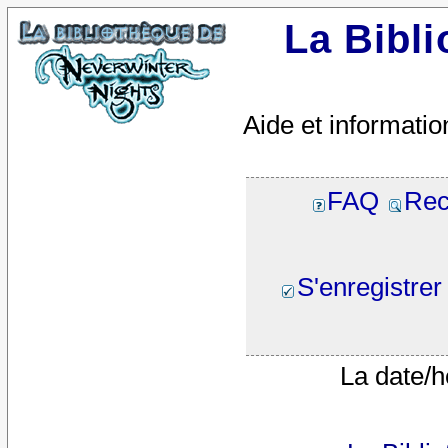
La Bibl
Aide et informatio
FAQ
Rec
S'enregistrer
La date/h