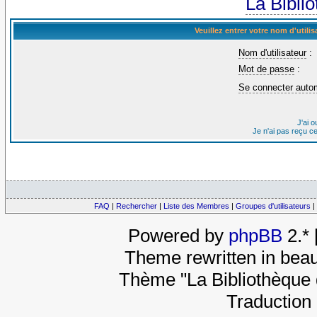
La Bibli
Veuillez entrer votre nom d'util
Nom d'utilisateur
:
Mot de passe
:
Se connecter auto
J'ai 
Je n'ai pas reçu c
FAQ
|
Rechercher
|
Liste des Membres
|
Groupes d'utilisateurs
|
Powered by
phpBB
2.*
Theme rewritten in beau
Thème "La Bibliothèque 
Traduction 