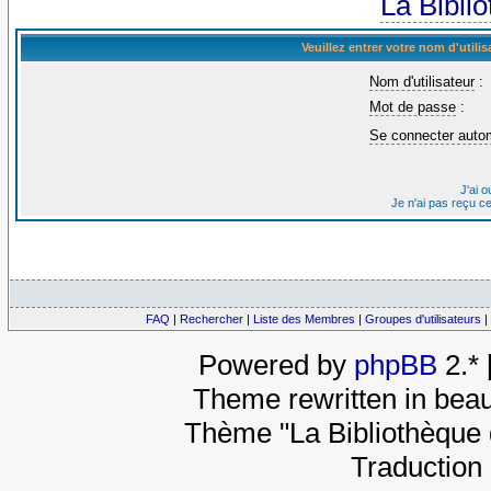
La Bibli
Veuillez entrer votre nom d'util
Nom d'utilisateur
:
Mot de passe
:
Se connecter auto
J'ai 
Je n'ai pas reçu c
FAQ
|
Rechercher
|
Liste des Membres
|
Groupes d'utilisateurs
|
Powered by
phpBB
2.*
Theme rewritten in beau
Thème "La Bibliothèque 
Traduction 