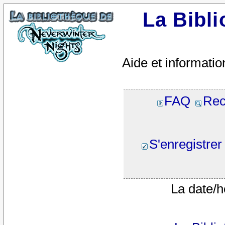
La Bibl
Aide et informatio
FAQ
Rec
S'enregistrer
La date/h