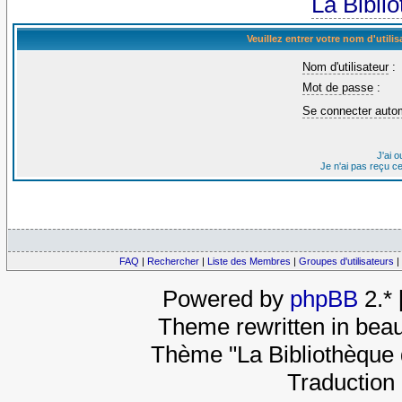
La Bibli
Veuillez entrer votre nom d'util
Nom d'utilisateur
:
Mot de passe
:
Se connecter auto
J'ai 
Je n'ai pas reçu c
FAQ
|
Rechercher
|
Liste des Membres
|
Groupes d'utilisateurs
|
Powered by
phpBB
2.*
Theme rewritten in beau
Thème "La Bibliothèque 
Traduction 