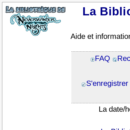
La Bibl
Aide et informatio
FAQ
Rec
S'enregistrer
La date/h