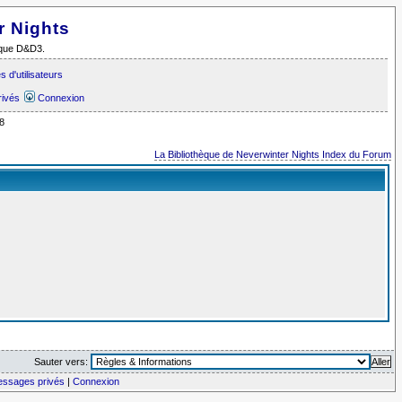
r Nights
i que D&D3.
 d'utilisateurs
rivés
Connexion
8
La Bibliothèque de Neverwinter Nights Index du Forum
Sauter vers:
messages privés
|
Connexion