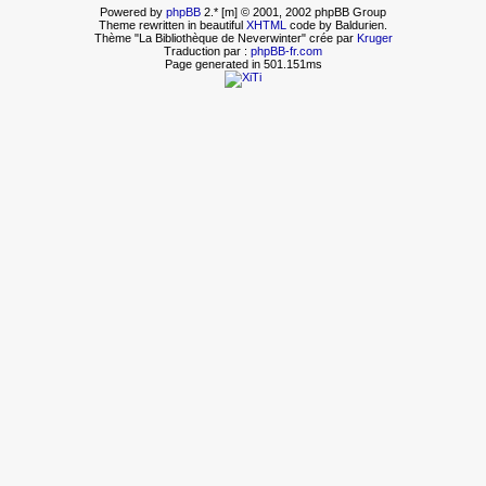
Powered by
phpBB
2.* [m] © 2001, 2002 phpBB Group
Theme rewritten in beautiful
XHTML
code by Baldurien.
Thème "La Bibliothèque de Neverwinter" crée par
Kruger
Traduction par :
phpBB-fr.com
Page generated in 501.151ms