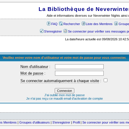
La Bibliothèque de Neverwinte
Aide et informations diverses sur Neverwinter Nights ains
FAQ
Rechercher
Liste des Membres
Groupes
S'enregistrer
Se connecter pour vérifier ses messages p
La date/heure actuelle est 09/08/2026 10:42:5
Veuillez entrer votre nom d'utilisateur et votre mot de passe pour vous connecter.
Nom d'utilisateur
:
Mot de passe
:
Se connecter automatiquement à chaque visite
:
J'ai oublié mon mot de passe
Je n'ai pas reçu ce maudit email d'activation de compte
des Membres
|
Groupes d'utilisateurs
|
S'enregistrer
|
Profil
|
Se connecter pour vérifier ses 