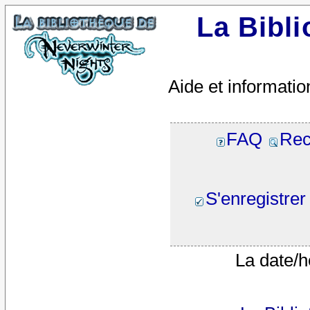
La Bibl
Aide et informatio
FAQ
Rec
S'enregistrer
La date/h