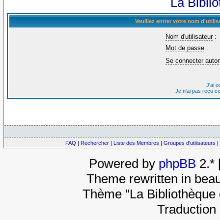
La Bibli
Veuillez entrer votre nom d'util
Nom d'utilisateur
:
Mot de passe
:
Se connecter auto
J'ai 
Je n'ai pas reçu c
FAQ
|
Rechercher
|
Liste des Membres
|
Groupes d'utilisateurs
|
Powered by
phpBB
2.*
Theme rewritten in beau
Thème "La Bibliothèque 
Traduction 