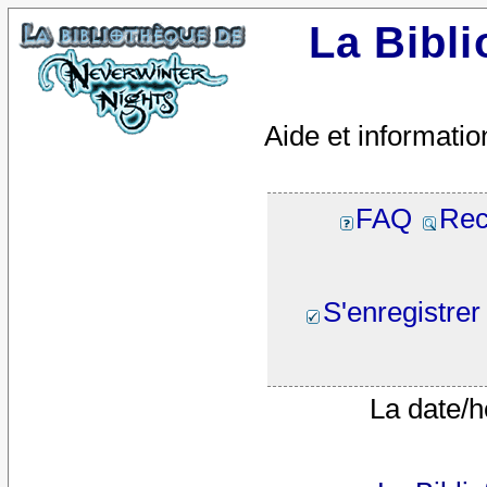
La Bibl
Aide et informatio
FAQ
Rec
S'enregistrer
La date/h