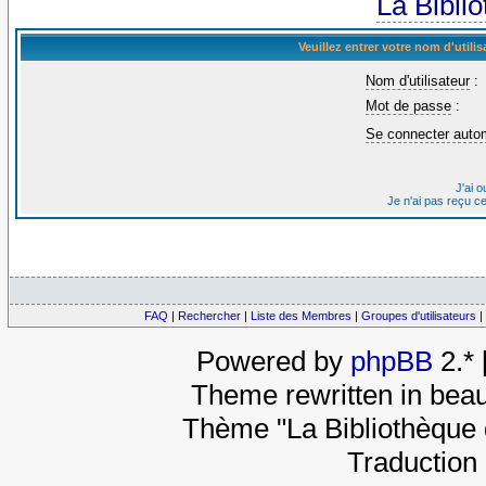
La Bibli
Veuillez entrer votre nom d'util
Nom d'utilisateur
:
Mot de passe
:
Se connecter auto
J'ai 
Je n'ai pas reçu c
FAQ
|
Rechercher
|
Liste des Membres
|
Groupes d'utilisateurs
|
Powered by
phpBB
2.*
Theme rewritten in beau
Thème "La Bibliothèque 
Traduction 