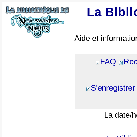
La Bibl
Aide et informatio
FAQ
Rec
S'enregistrer
La date/h