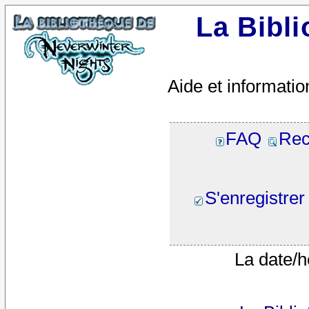
La Bibl
Aide et informatio
FAQ
Rec
S'enregistrer
La date/h