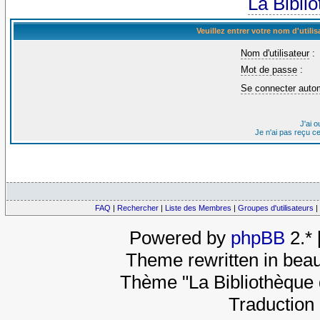
La Bibli
Veuillez entrer votre nom d'util
Nom d'utilisateur
:
Mot de passe
:
Se connecter auto
J'ai 
Je n'ai pas reçu c
FAQ
|
Rechercher
|
Liste des Membres
|
Groupes d'utilisateurs
|
Powered by
phpBB
2.*
Theme rewritten in beau
Thème "La Bibliothèque 
Traduction 