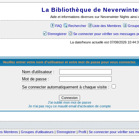
La Bibliothèque de Neverwinte
Aide et informations diverses sur Neverwinter Nights ains
FAQ
Rechercher
Liste des Membres
Groupes
S'enregistrer
Se connecter pour vérifier ses messages p
La date/heure actuelle est 07/08/2026 10:44:3
Veuillez entrer votre nom d'utilisateur et votre mot de passe pour vous connecter.
Nom d'utilisateur
:
Mot de passe
:
Se connecter automatiquement à chaque visite
:
J'ai oublié mon mot de passe
Je n'ai pas reçu ce maudit email d'activation de compte
des Membres
|
Groupes d'utilisateurs
|
S'enregistrer
|
Profil
|
Se connecter pour vérifier ses 