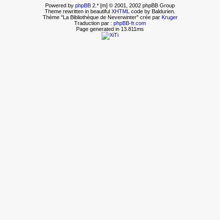
Powered by
phpBB
2.* [m] © 2001, 2002 phpBB Group
Theme rewritten in beautiful
XHTML
code by Baldurien.
Thème "La Bibliothèque de Neverwinter" crée par
Kruger
Traduction par :
phpBB-fr.com
Page generated in 13.811ms