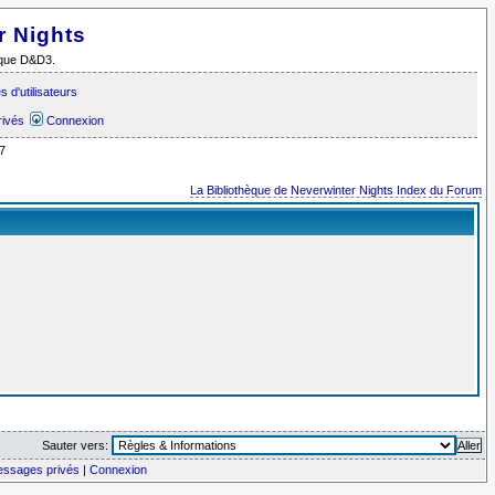
r Nights
i que D&D3.
 d'utilisateurs
rivés
Connexion
7
La Bibliothèque de Neverwinter Nights Index du Forum
Sauter vers:
messages privés
|
Connexion