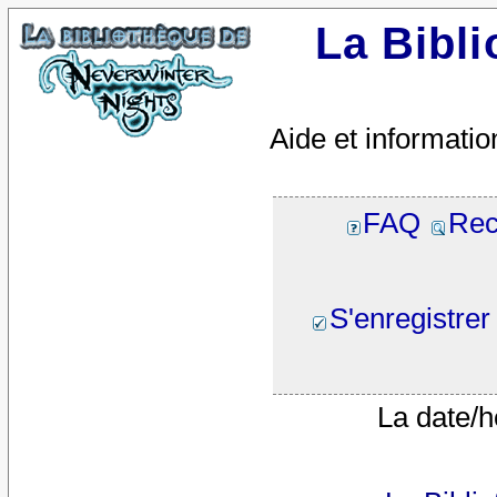
La Bibl
Aide et informatio
FAQ
Rec
S'enregistrer
La date/h