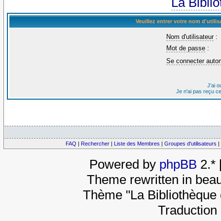
La Bibli
Veuillez entrer votre nom d'util
Nom d'utilisateur
:
Mot de passe
:
Se connecter auto
J'ai 
Je n'ai pas reçu c
FAQ
|
Rechercher
|
Liste des Membres
|
Groupes d'utilisateurs
|
Powered by
phpBB
2.*
Theme rewritten in beau
Thème "La Bibliothèque 
Traduction 