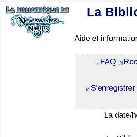
La Bibl
Aide et informatio
FAQ
Rec
S'enregistrer
La date/h