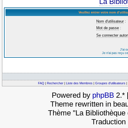
La Bibli
Veuillez entrer votre nom d'util
Nom d'utilisateur
:
Mot de passe
:
Se connecter auto
J'ai 
Je n'ai pas reçu c
FAQ
|
Rechercher
|
Liste des Membres
|
Groupes d'utilisateurs
|
Powered by
phpBB
2.*
Theme rewritten in beau
Thème "La Bibliothèque 
Traduction 