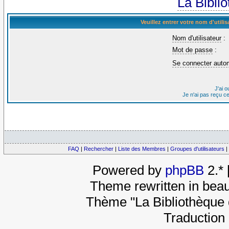
La Bibli
Veuillez entrer votre nom d'util
Nom d'utilisateur
:
Mot de passe
:
Se connecter auto
J'ai 
Je n'ai pas reçu c
FAQ
|
Rechercher
|
Liste des Membres
|
Groupes d'utilisateurs
|
Powered by
phpBB
2.*
Theme rewritten in beau
Thème "La Bibliothèque 
Traduction 