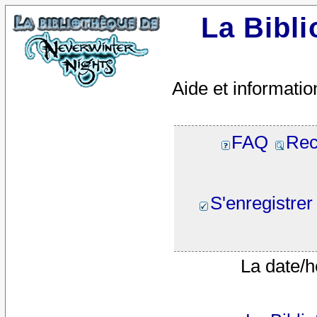
La Bibl
Aide et informatio
FAQ
Rec
S'enregistrer
La date/h