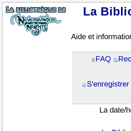
La Bibl
Aide et informatio
FAQ
Rec
S'enregistrer
La date/h