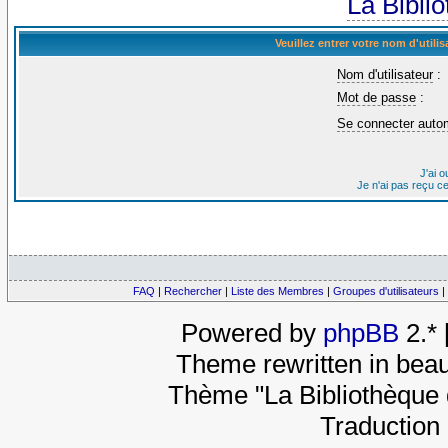
La Bibli
Veuillez entrer votre nom d'util
Nom d'utilisateur
:
Mot de passe
:
Se connecter auto
J'ai 
Je n'ai pas reçu c
FAQ
|
Rechercher
|
Liste des Membres
|
Groupes d'utilisateurs
|
Powered by
phpBB
2.*
Theme rewritten in beau
Thème "La Bibliothèque 
Traduction 