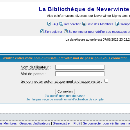
La Bibliothèque de Neverwinte
Aide et informations diverses sur Neverwinter Nights ains
FAQ
Rechercher
Liste des Membres
Groupes
S'enregistrer
Se connecter pour vérifier ses messages p
La date/heure actuelle est 07/08/2026 23:02:2
Veuillez entrer votre nom d'utilisateur et votre mot de passe pour vous connecter.
Nom d'utilisateur
:
Mot de passe
:
Se connecter automatiquement à chaque visite
:
J'ai oublié mon mot de passe
Je n'ai pas reçu ce maudit email d'activation de compte
des Membres
|
Groupes d'utilisateurs
|
S'enregistrer
|
Profil
|
Se connecter pour vérifier ses 