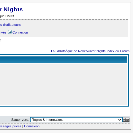
r Nights
i que D&D3.
 d'utilisateurs
rivés
Connexion
4
La Bibliothèque de Neverwinter Nights Index du Forum
Sauter vers:
messages privés
|
Connexion