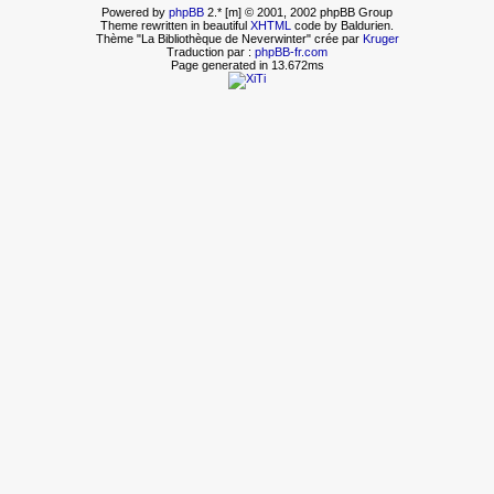
Powered by
phpBB
2.* [m] © 2001, 2002 phpBB Group
Theme rewritten in beautiful
XHTML
code by Baldurien.
Thème "La Bibliothèque de Neverwinter" crée par
Kruger
Traduction par :
phpBB-fr.com
Page generated in 13.672ms