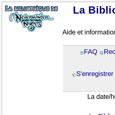
La Bibl
Aide et informatio
FAQ
Rec
S'enregistrer
La date/h