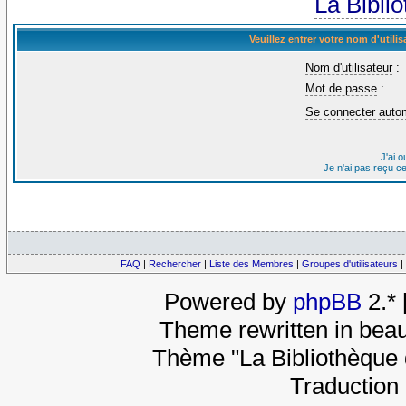
La Bibli
Veuillez entrer votre nom d'util
Nom d'utilisateur
:
Mot de passe
:
Se connecter auto
J'ai 
Je n'ai pas reçu c
FAQ
|
Rechercher
|
Liste des Membres
|
Groupes d'utilisateurs
|
Powered by
phpBB
2.*
Theme rewritten in beau
Thème "La Bibliothèque 
Traduction 