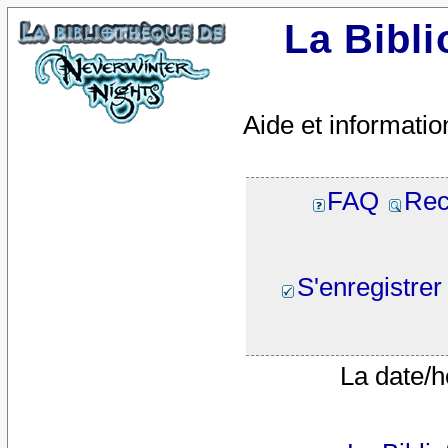
La Bibl
Aide et informatio
FAQ
Rec
S'enregistrer
La date/h