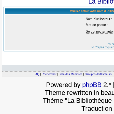
La Bibli
Veuillez entrer votre nom d'util
Nom d'utilisateur
:
Mot de passe
:
Se connecter auto
J'ai 
Je n'ai pas reçu c
FAQ
|
Rechercher
|
Liste des Membres
|
Groupes d'utilisateurs
|
Powered by
phpBB
2.*
Theme rewritten in beau
Thème "La Bibliothèque 
Traduction 