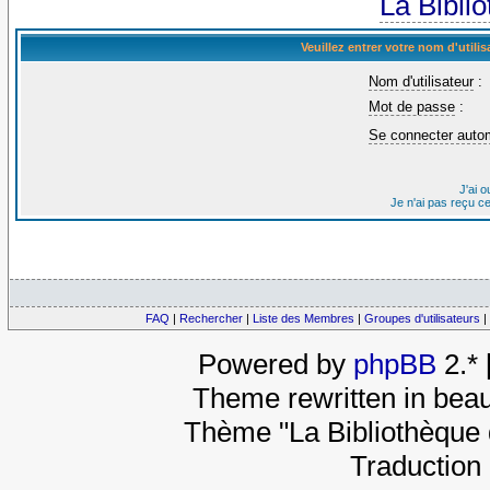
La Bibli
Veuillez entrer votre nom d'util
Nom d'utilisateur
:
Mot de passe
:
Se connecter auto
J'ai 
Je n'ai pas reçu c
FAQ
|
Rechercher
|
Liste des Membres
|
Groupes d'utilisateurs
|
Powered by
phpBB
2.*
Theme rewritten in beau
Thème "La Bibliothèque 
Traduction 