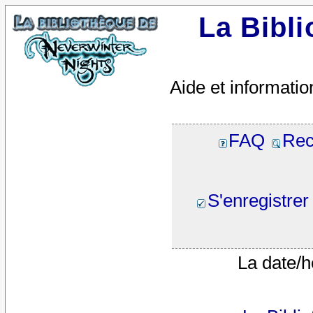
La Bibl
Aide et informatio
FAQ
Rec
S'enregistrer
La date/h