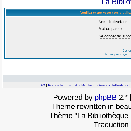
La Bibli
Veuillez entrer votre nom d'util
Nom d'utilisateur
:
Mot de passe
:
Se connecter auto
J'ai 
Je n'ai pas reçu c
FAQ
|
Rechercher
|
Liste des Membres
|
Groupes d'utilisateurs
|
Powered by
phpBB
2.*
Theme rewritten in beau
Thème "La Bibliothèque 
Traduction 