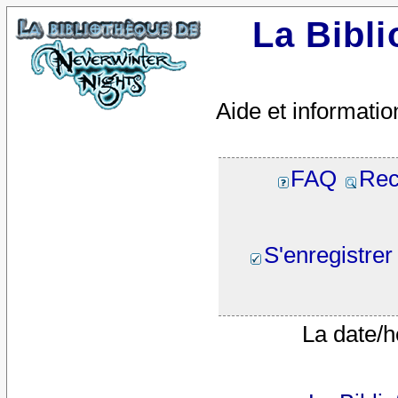
La Bibl
Aide et informatio
FAQ
Rec
S'enregistrer
La date/h