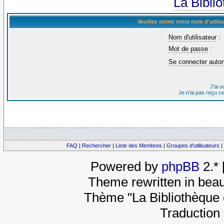
La Bibli
Veuillez entrer votre nom d'util
Nom d'utilisateur
:
Mot de passe
:
Se connecter auto
J'ai 
Je n'ai pas reçu c
FAQ
|
Rechercher
|
Liste des Membres
|
Groupes d'utilisateurs
|
Powered by
phpBB
2.*
Theme rewritten in beau
Thème "La Bibliothèque 
Traduction 