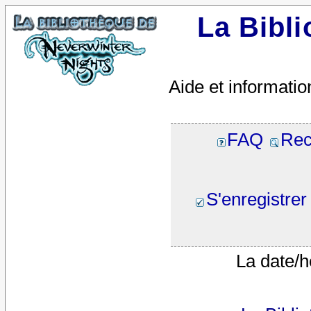
La Bibl
Aide et informatio
FAQ
Rec
S'enregistrer
La date/h