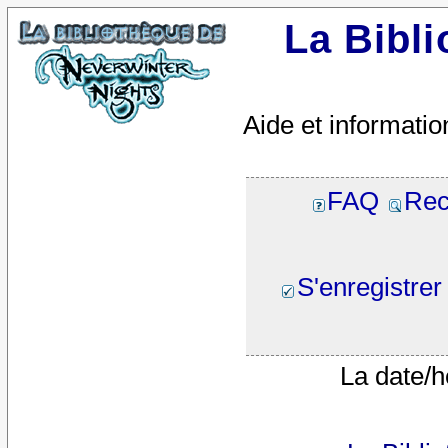
La Bibl
Aide et informatio
FAQ
Rec
S'enregistrer
La date/h