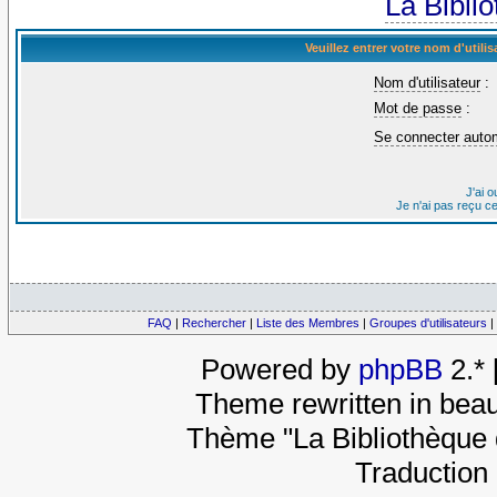
La Bibli
Veuillez entrer votre nom d'util
Nom d'utilisateur
:
Mot de passe
:
Se connecter auto
J'ai 
Je n'ai pas reçu c
FAQ
|
Rechercher
|
Liste des Membres
|
Groupes d'utilisateurs
|
Powered by
phpBB
2.*
Theme rewritten in beau
Thème "La Bibliothèque 
Traduction 