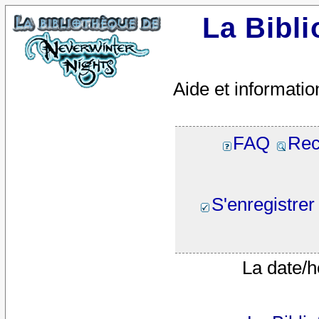
La Bibl
Aide et informatio
FAQ
Rec
S'enregistrer
La date/h