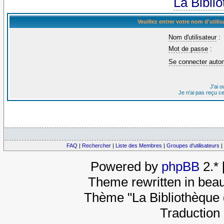
La Bibli
Veuillez entrer votre nom d'util
Nom d'utilisateur
:
Mot de passe
:
Se connecter auto
J'ai 
Je n'ai pas reçu c
FAQ
|
Rechercher
|
Liste des Membres
|
Groupes d'utilisateurs
|
Powered by
phpBB
2.*
Theme rewritten in beau
Thème "La Bibliothèque 
Traduction 