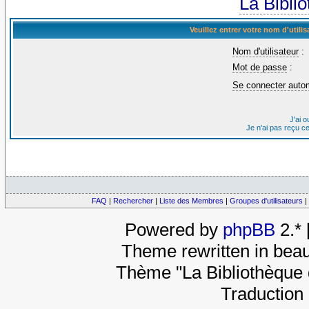
La Bibli
Veuillez entrer votre nom d'util
Nom d'utilisateur
:
Mot de passe
:
Se connecter auto
J'ai 
Je n'ai pas reçu c
FAQ
|
Rechercher
|
Liste des Membres
|
Groupes d'utilisateurs
|
Powered by
phpBB
2.*
Theme rewritten in beau
Thème "La Bibliothèque 
Traduction 