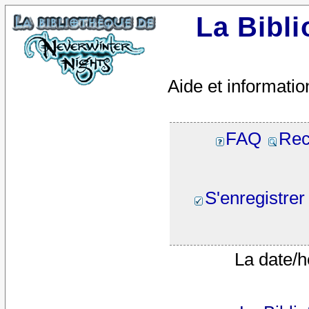
La Bibl
Aide et informatio
FAQ
Rec
S'enregistrer
La date/h