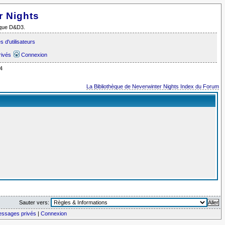
r Nights
i que D&D3.
 d'utilisateurs
rivés
Connexion
4
La Bibliothèque de Neverwinter Nights Index du Forum
Sauter vers:
messages privés
|
Connexion