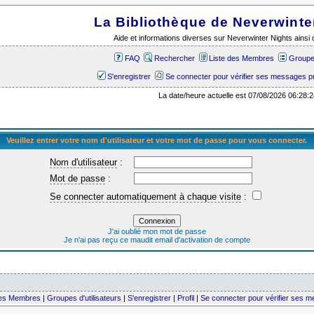
La Bibliothèque de Neverwinte
Aide et informations diverses sur Neverwinter Nights ains
FAQ
Rechercher
Liste des Membres
Groupes
S'enregistrer
Se connecter pour vérifier ses messages p
La date/heure actuelle est 07/08/2026 06:28:2
Veuillez entrer votre nom d'utilisateur et votre mot de passe pour vous connecter.
Nom d'utilisateur
:
Mot de passe
:
Se connecter automatiquement à chaque visite
:
J'ai oublié mon mot de passe
Je n'ai pas reçu ce maudit email d'activation de compte
des Membres
|
Groupes d'utilisateurs
|
S'enregistrer
|
Profil
|
Se connecter pour vérifier ses 