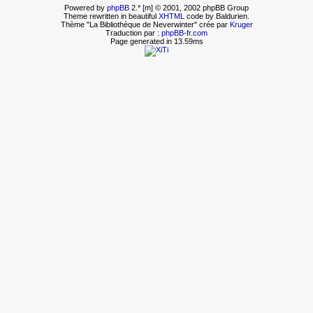
Powered by
phpBB
2.* [m] © 2001, 2002 phpBB Group
Theme rewritten in beautiful
XHTML
code by Baldurien.
Thème "La Bibliothèque de Neverwinter" crée par
Kruger
Traduction par :
phpBB-fr.com
Page generated in 13.59ms