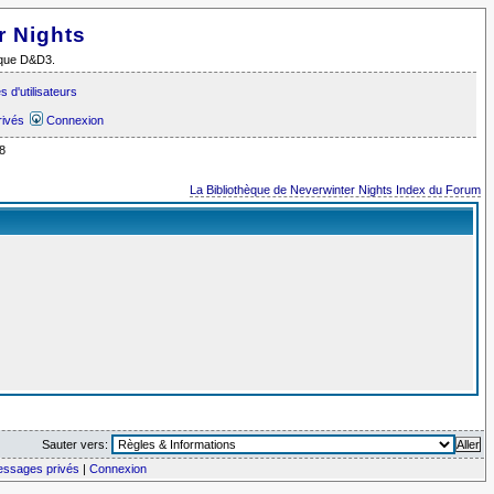
r Nights
i que D&D3.
 d'utilisateurs
rivés
Connexion
8
La Bibliothèque de Neverwinter Nights Index du Forum
Sauter vers:
messages privés
|
Connexion