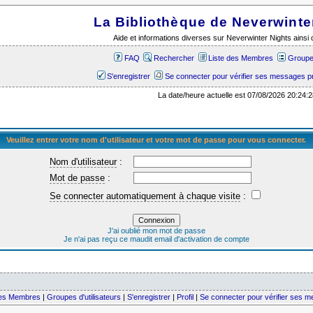
La Bibliothèque de Neverwinte
Aide et informations diverses sur Neverwinter Nights ains
FAQ
Rechercher
Liste des Membres
Groupes
S'enregistrer
Se connecter pour vérifier ses messages p
La date/heure actuelle est 07/08/2026 20:24:2
Veuillez entrer votre nom d'utilisateur et votre mot de passe pour vous connecter.
Nom d'utilisateur
:
Mot de passe
:
Se connecter automatiquement à chaque visite
:
J'ai oublié mon mot de passe
Je n'ai pas reçu ce maudit email d'activation de compte
des Membres
|
Groupes d'utilisateurs
|
S'enregistrer
|
Profil
|
Se connecter pour vérifier ses 