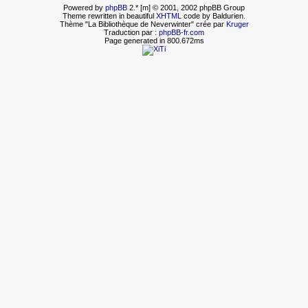
Powered by
phpBB
2.* [m] © 2001, 2002 phpBB Group
Theme rewritten in beautiful
XHTML
code by Baldurien.
Thème "La Bibliothèque de Neverwinter" crée par
Kruger
Traduction par :
phpBB-fr.com
Page generated in 800.672ms