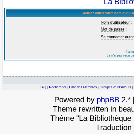
La Bibli
Veuillez entrer votre nom d'util
Nom d'utilisateur
:
Mot de passe
:
Se connecter auto
J'ai 
Je n'ai pas reçu c
FAQ
|
Rechercher
|
Liste des Membres
|
Groupes d'utilisateurs
|
Powered by
phpBB
2.*
Theme rewritten in beau
Thème "La Bibliothèque 
Traduction 