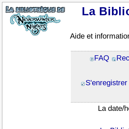
La Bibl
Aide et informatio
FAQ
Rec
S'enregistrer
La date/h