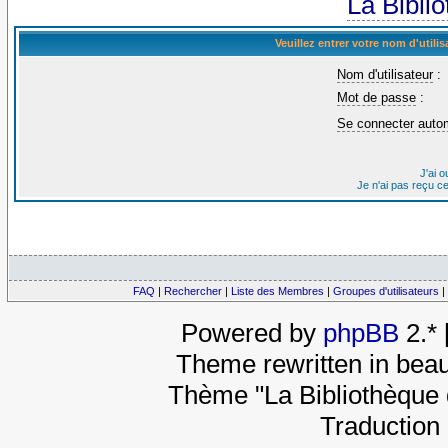
La Bibli
Veuillez entrer votre nom d'util
Nom d'utilisateur
:
Mot de passe
:
Se connecter auto
J'ai 
Je n'ai pas reçu c
FAQ
|
Rechercher
|
Liste des Membres
|
Groupes d'utilisateurs
|
Powered by
phpBB
2.*
Theme rewritten in beau
Thème "La Bibliothèque 
Traduction 