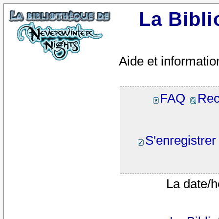
La Bibl
Aide et informatio
FAQ
Rec
S'enregistrer
La date/h