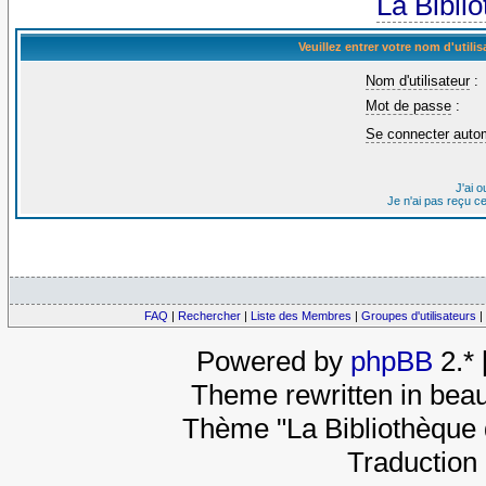
La Bibli
Veuillez entrer votre nom d'util
Nom d'utilisateur
:
Mot de passe
:
Se connecter auto
J'ai 
Je n'ai pas reçu c
FAQ
|
Rechercher
|
Liste des Membres
|
Groupes d'utilisateurs
|
Powered by
phpBB
2.*
Theme rewritten in beau
Thème "La Bibliothèque 
Traduction 