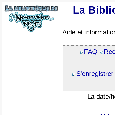
La Bibl
Aide et informatio
FAQ
Rec
S'enregistrer
La date/h