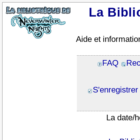
La Bibl
Aide et informatio
FAQ
Rec
S'enregistrer
La date/h