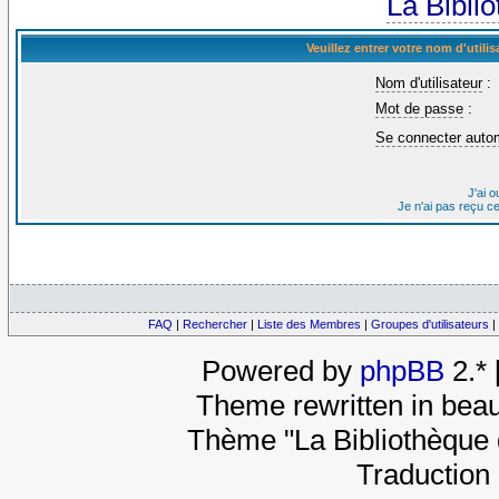
La Bibli
Veuillez entrer votre nom d'util
Nom d'utilisateur
:
Mot de passe
:
Se connecter auto
J'ai 
Je n'ai pas reçu c
FAQ
|
Rechercher
|
Liste des Membres
|
Groupes d'utilisateurs
|
Powered by
phpBB
2.*
Theme rewritten in beau
Thème "La Bibliothèque 
Traduction 