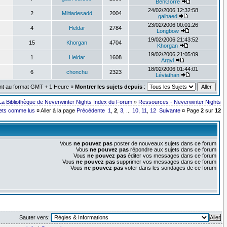
BenGorre
24/02/2006 12:32:58
2
Miltiadesadd
2004
galhaed
23/02/2006 00:01:26
4
Heldar
2784
Longbow
19/02/2006 21:43:52
15
Khorgan
4704
Khorgan
19/02/2006 21:05:09
1
Heldar
1608
Argyl
18/02/2006 01:44:01
6
chonchu
2323
Léviathan
ont au format GMT + 1 Heure ¤
Montrer les sujets depuis
:
La Bibliothèque de Neverwinter Nights Index du Forum
»
Ressources - Neverwinter Nights
jets comme lus
¤ Aller à la page
Précédente
1
,
2
,
3
, ...
10
,
11
,
12
Suivante
¤ Page
2
sur
12
Vous
ne pouvez pas
poster de nouveaux sujets dans ce forum
Vous
ne pouvez pas
répondre aux sujets dans ce forum
Vous
ne pouvez pas
éditer vos messages dans ce forum
Vous
ne pouvez pas
supprimer vos messages dans ce forum
Vous
ne pouvez pas
voter dans les sondages de ce forum
Sauter vers: