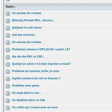
Sujets :
Un anneau de combat.
[Resolu] Portrait PNJ... Encore...
[pb]avec le craft armor
mdl des tronches
Un anneau de combat.
Problemes mineurs CEP1.5/1.52 + patch 1.67
Aie Aie Aie PRC et CEP...
Quelqu'un arrive t-il à faire marcher ce hack?
Probleme de textures, enfin, je crois
logitiel comme Leto mé en francais ?
Problème avec gmax
Un ange dans le ciel...
Un diadème dans un hak.
Un coffre qui s'ouvre avec un nom.