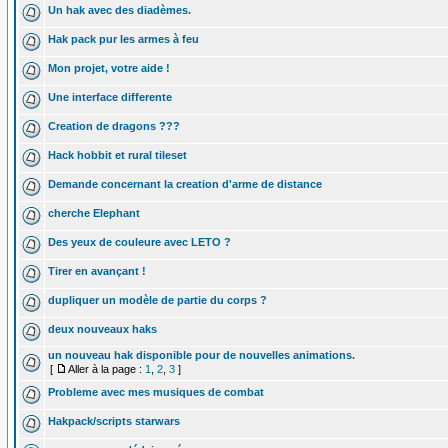
Un hak avec des diadèmes.
Hak pack pur les armes à feu
Mon projet, votre aide !
Une interface differente
Creation de dragons ???
Hack hobbit et rural tileset
Demande concernant la creation d'arme de distance
cherche Elephant
Des yeux de couleure avec LETO ?
Tirer en avançant !
dupliquer un modèle de partie du corps ?
deux nouveaux haks
un nouveau hak disponible pour de nouvelles animations.
[
Aller à la page :
1
,
2
,
3
]
Probleme avec mes musiques de combat
Hakpack/scripts starwars