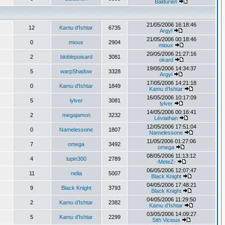
Baldurien
21/05/2006 16:18:46
12
Kamu d'Ishtar
6735
Argyl
21/05/2006 00:18:46
0
mioux
2904
mioux
20/05/2006 21:27:16
2
bloblepoisard
3081
okard
19/05/2006 14:34:37
5
warpShadow
3328
Argyl
17/05/2006 14:21:18
0
Kamu d'Ishtar
1849
Kamu d'Ishtar
16/05/2006 10:17:09
5
lylver
3081
lylver
14/05/2006 00:16:41
2
megajamon
3232
Léviathan
12/05/2006 17:51:04
0
Namelessone
1807
Namelessone
11/05/2006 01:27:06
7
omega
3492
omega
08/05/2006 11:13:12
4
lupin300
2789
-MeteZ-
06/05/2006 12:07:47
11
nelia
5007
Black Knight
04/05/2006 17:48:21
9
Black Knight
3793
Black Knight
04/05/2006 11:29:50
2
Kamu d'Ishtar
2382
Kamu d'Ishtar
03/05/2006 14:09:27
5
Kamu d'Ishtar
2299
Sith Vicious