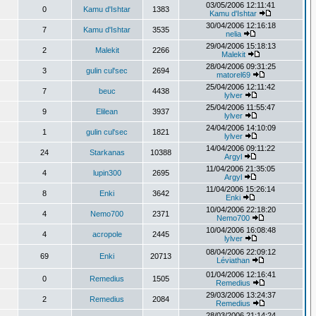
03/05/2006 12:11:41
0
Kamu d'Ishtar
1383
Kamu d'Ishtar
30/04/2006 12:16:18
7
Kamu d'Ishtar
3535
nelia
29/04/2006 15:18:13
2
Malekit
2266
Malekit
28/04/2006 09:31:25
3
gulin cul'sec
2694
matorel69
25/04/2006 12:11:42
7
beuc
4438
lylver
25/04/2006 11:55:47
9
Elilean
3937
lylver
24/04/2006 14:10:09
1
gulin cul'sec
1821
lylver
14/04/2006 09:11:22
24
Starkanas
10388
Argyl
11/04/2006 21:35:05
4
lupin300
2695
Argyl
11/04/2006 15:26:14
8
Enki
3642
Enki
10/04/2006 22:18:20
4
Nemo700
2371
Nemo700
10/04/2006 16:08:48
4
acropole
2445
lylver
08/04/2006 22:09:12
69
Enki
20713
Léviathan
01/04/2006 12:16:41
0
Remedius
1505
Remedius
29/03/2006 13:24:37
2
Remedius
2084
Remedius
28/03/2006 21:14:24