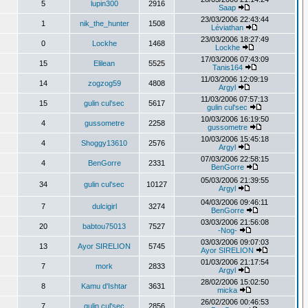
5
lupin300
2916
Saap
23/03/2006 22:43:44
1
nik_the_hunter
1508
Léviathan
23/03/2006 18:27:49
0
Lockhe
1468
Lockhe
17/03/2006 07:43:09
15
Elilean
5525
Tanis164
11/03/2006 12:09:19
14
zogzog59
4808
Argyl
11/03/2006 07:57:13
15
gulin cul'sec
5617
gulin cul'sec
10/03/2006 16:19:50
4
gussometre
2258
gussometre
10/03/2006 15:45:18
4
Shoggy13610
2576
Argyl
07/03/2006 22:58:15
4
BenGorre
2331
BenGorre
05/03/2006 21:39:55
34
gulin cul'sec
10127
Argyl
04/03/2006 09:46:11
7
dulcigirl
3274
BenGorre
03/03/2006 21:56:08
20
babtou75013
7527
-Nog-
03/03/2006 09:07:03
13
Ayor SIRELION
5745
Ayor SIRELION
01/03/2006 21:17:54
7
mork
2833
Argyl
28/02/2006 15:02:50
8
Kamu d'Ishtar
3631
micka
26/02/2006 00:46:53
7
gulin cul'sec
2856