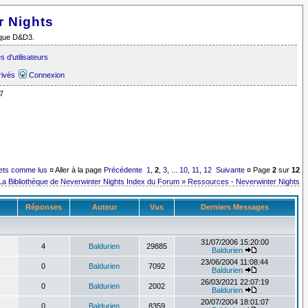
r Nights
i que D&D3.
 d'utilisateurs
rivés
Connexion
7
jets comme lus
¤ Aller à la page
Précédente
1
,
2
,
3
, ...
10
,
11
,
12
Suivante
¤ Page
2
sur
12
La Bibliothèque de Neverwinter Nights Index du Forum
»
Ressources - Neverwinter Nights
Réponses
Auteur
Vus
Derniers Messages
31/07/2006 15:20:00
4
Baldurien
29885
Baldurien
23/06/2004 11:08:44
0
Baldurien
7092
Baldurien
26/03/2021 22:07:19
0
Baldurien
2002
Baldurien
20/07/2004 18:01:07
0
Baldurien
8359