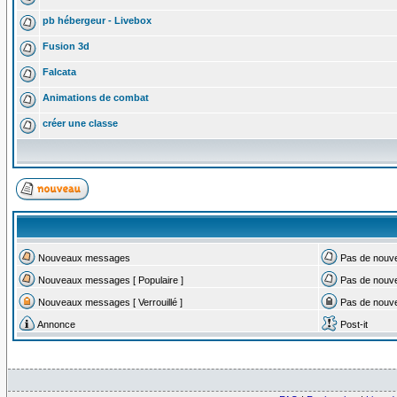
pb hébergeur - Livebox
Fusion 3d
Falcata
Animations de combat
créer une classe
Nouveaux messages
Pas de nouv
Nouveaux messages [ Populaire ]
Pas de nouve
Nouveaux messages [ Verrouillé ]
Pas de nouvea
Annonce
Post-it