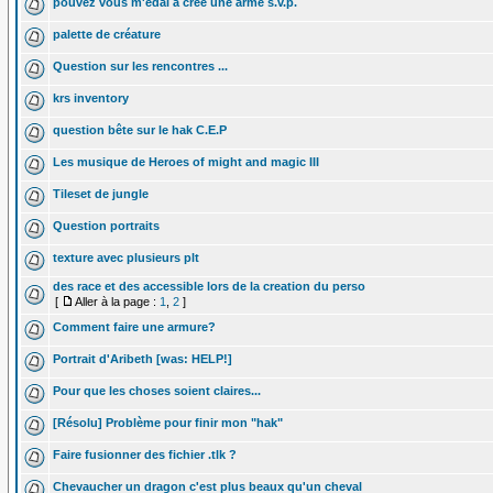
pouvez vous m'édai a crée une arme s.v.p.
palette de créature
Question sur les rencontres ...
krs inventory
question bête sur le hak C.E.P
Les musique de Heroes of might and magic III
Tileset de jungle
Question portraits
texture avec plusieurs plt
des race et des accessible lors de la creation du perso
[
Aller à la page :
1
,
2
]
Comment faire une armure?
Portrait d'Aribeth [was: HELP!]
Pour que les choses soient claires...
[Résolu] Problème pour finir mon "hak"
Faire fusionner des fichier .tlk ?
Chevaucher un dragon c'est plus beaux qu'un cheval