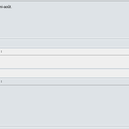
mi-août.
 :
 :