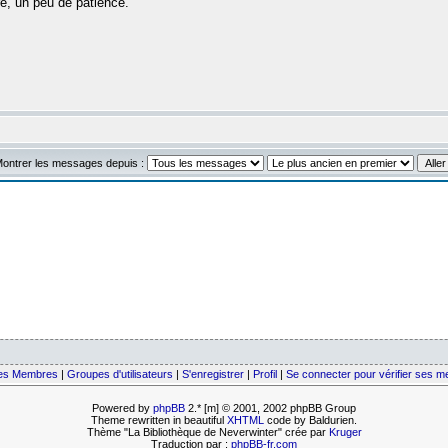
re, un peu de patience.
ontrer les messages depuis :
des Membres
|
Groupes d'utilisateurs
|
S'enregistrer
|
Profil
|
Se connecter pour vérifier ses 
Powered by
phpBB
2.* [m] © 2001, 2002 phpBB Group
Theme rewritten in beautiful
XHTML
code by Baldurien.
Thème "La Bibliothèque de Neverwinter" crée par
Kruger
Traduction par :
phpBB-fr.com