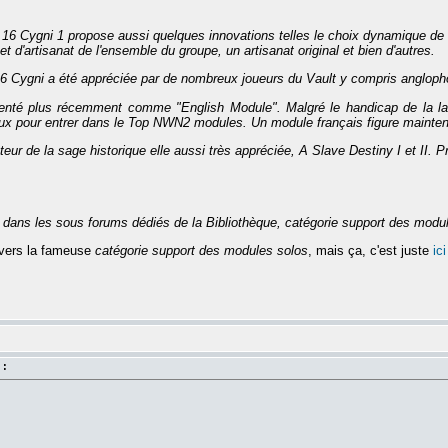
,
16 Cygni
1 propose aussi quelques innovations telles le choix dynamique d
d'artisanat de l'ensemble du groupe, un artisanat original et bien d'autres.
6 Cygni
a été appréciée par de nombreux joueurs du Vault y compris anglopho
enté plus récemment comme "English Module". Malgré le handicap de la lan
ux pour entrer dans le Top NWN2 modules. Un module français figure maintena
ur de la sage historique elle aussi très appréciée, A Slave Destiny I et II. Pr
 dans les sous forums dédiés de la Bibliothèque, catégorie support des modu
n vers la fameuse
catégorie support des modules solos
, mais ça, c'est juste
ici
 :