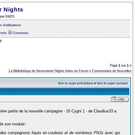
r Nights
i que D&D3.
 d'utilisateurs
rivés
Connexion
8
Page
1
sur
1
¤
La Bibliothèque de Neverwinter Nights Index du Forum
»
Commentaire de Nouvelles
Voir le sujet précédent
¤
Voir le sujet suivant
mière partie de la nouvelle campagne - 16 Cygni 1 - de Claudius33 a
 de son module :
vec des compagnons hauts en couleurs et de nombreux PNJs avec qui