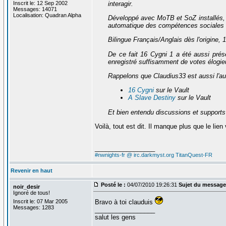
interagir.
Inscrit le: 12 Sep 2002
Messages: 14071
Localisation: Quadran Alpha
Développé avec MoTB et SoZ installés
automatique des compétences sociales et 
Bilingue Français/Anglais dès l'origine,
1
De ce fait
16 Cygni
1 a été aussi prés
enregistré suffisamment de votes élogie
Rappelons que Claudius33 est aussi l'aute
16 Cygni
sur le Vault
A Slave Destiny
sur le Vault
Et bien entendu discussions et supports
Voilà, tout est dit. Il manque plus que le lie
_________________
#nwnights-fr @ irc.darkmyst.org
TitanQuest-FR
Revenir en haut
Posté le :
04/07/2010 19:26:31
Sujet du message
noir_desir
Ignoré de tous!
Bravo à toi clauduis
Inscrit le: 07 Mar 2005
Messages: 1283
_________________
salut les gens