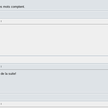
les mots comptent.
 :
 :
 de la suite!
 :