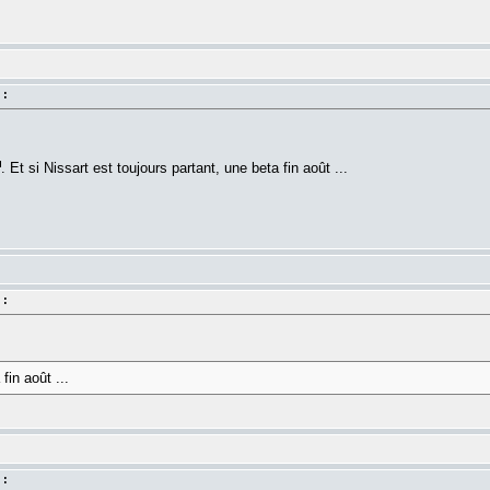
 :
. Et si Nissart est toujours partant, une beta fin août ...
 :
fin août ...
 :