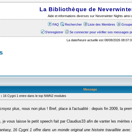
La Bibliothèque de Neverwinte
Aide et informations diverses sur Neverwinter Nights ains
FAQ
Rechercher
Liste des Membres
Groupes
S'enregistrer
Se connecter pour vérifier ses messages p
La date/heure actuelle est 08/08/2026 08:07:0
s
Message
 :
16 Cygni 1 entre dans le top NWN2 modules
oyez plus, nous non plus ! Bref, place à l'actualité : depuis fin 2009, la pre
e vous laisse le petit speech fait par Claudius33 afin de vanter les mérites
fantasy,
16 Cygni
1 offre dans un monde original une histoire travaillée a