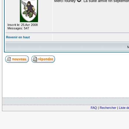
Merci founey
. La suite arrive fin septemb
Inscrit le: 25 Avr 2008
Messages: 547
Revenir en haut
M
FAQ
|
Rechercher
|
Liste 