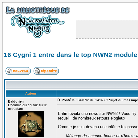
16 Cygni 1 entre dans le top NWN2 module
Auteur
Posté le :
04/07/2010 14:07:02
Sujet du message
Baldurien
L'homme qui chutait sur le
macadam
Enfin revoilà une news sur NWN2 ! Vous n'y cr
recueilli de nombreux retours élogieux.
Comme je suis devenu une infâme feignasse, j
Mélange de science fiction et d'heroic 