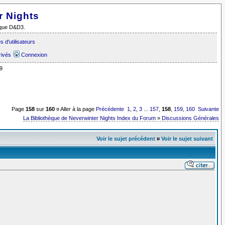
r Nights
i que D&D3.
 d'utilisateurs
rivés
Connexion
9
Page
158
sur
160
¤ Aller à la page
Précédente
1
,
2
,
3
...
157
,
158
,
159
,
160
Suivante
La Bibliothèque de Neverwinter Nights Index du Forum
»
Discussions Générales
Voir le sujet précédent
¤
Voir le sujet suivant