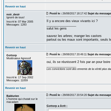
Revenir en haut
Posté le :
26/08/2017 18:17:42
Sujet du message
noir_desir
Ignoré de tous!
Il y a encore des vieux vivants ici ?
Inscrit le: 07 Mar 2005
_________________
Messages: 1283
salut les gens
sauvez les arbres; manger les castors
partout ou les maux sont importants, seuls 
Revenir en haut
Posté le :
28/08/2017 20:49:11
Sujet du message
Gottorp
Modérateur Agressif
oui, ils se réunissent 2 fois par an pour boir
_________________
Les convictions sont des ennemis de la vérité plus 
Inscrit le: 17 Sep 2002
Messages: 11059
Revenir en haut
Posté le :
28/08/2017 20:54:20
Sujet du message
Baldurien
L'homme qui chutait sur le
macadam
Gottorp a écrit :