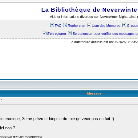
La Bibliothèque de Neverwinte
Aide et informations diverses sur Neverwinter Nights ains
FAQ
Rechercher
Liste des Membres
Groupes
S'enregistrer
Se connecter pour vérifier ses messages p
La date/heure actuelle est 08/08/2026 08:23:2
Message
 :
n cradique, 3eme prévu et biopsie du foie (je veux pas en fait !)
 ici non ?
dangereux que les mensonges