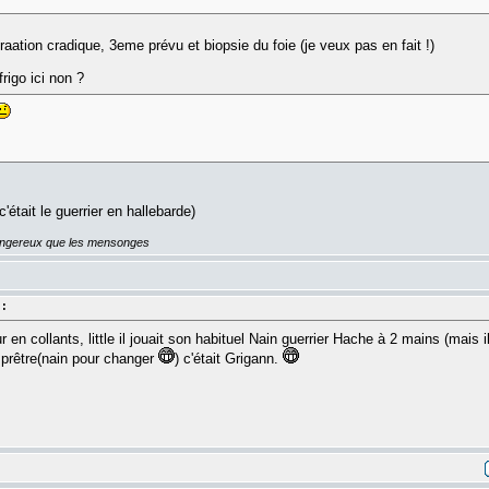
aation cradique, 3eme prévu et biopsie du foie (je veux pas en fait !)
frigo ici non ?
c'était le guerrier en hallebarde)
dangereux que les mensonges
 :
ur en collants, little il jouait son habituel Nain guerrier Hache à 2 mains (mais
 prêtre(nain pour changer
) c'était Grigann.