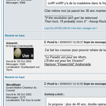
Messages: 5966
snifff sniffff y'a de la madeleine dans le fri
Clair même moi j'ai passé les 30 ans mainte
_________________
"If the revolution ain't gon' be televised
Then fuck, I'll probably miss it"
- Aesop Roc
Last.fm
|
RYM
|
XKCD c'est bon, mangez-en !
Revenir en haut
Posté le :
30/08/2017 21:06:37
Sujet du message
Ashareth
El Gringo Colombophile
J'ai fait les courses pour pouvoir refaire de l
_________________
"Le Paradis est pour les Morts,
L'Enfer est pour les Vivants!"
Inscrit le: 03 Oct 2002
Harrison "Flowerchild" Andromède
Messages: 2165
Localisation: Quelquepart sur
Terre
Revenir en haut
Posté le :
30/08/2017 21:41:55
Sujet du message
WoodBlade
Grand Maître Chanteur du
Conseil
Gottorp a écrit :
Inscrit le: 05 Oct 2002
Messages: 2173
Localisation: Par Issy la sortie
Je propose : plus de 40 ans, double opéraa