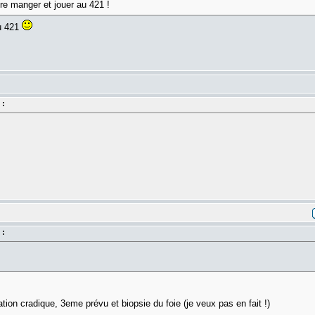
ire manger et jouer au 421 !
au 421
 :
 :
tion cradique, 3eme prévu et biopsie du foie (je veux pas en fait !)