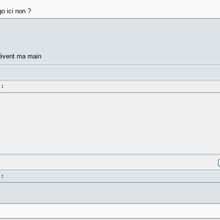
go ici non ?
 lèvent ma main
 :
 :