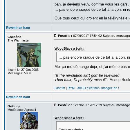
bah, je deviens yeuv, comme vous les gars,
... pas encore craqué de ce taf à la con, ni r
_________________
Que tous ceux qui croient en la télékynésie
Revenir en haut
Posté le :
07/09/2017 17:54:02
Sujet du message
Childéric
The Warmaster
WoodBlade a écrit :
... pas encore craqué de ce taf à la con, n
Moi ça me démange déjà, et j'ai même pas e
Inscrit le: 27 Oct 2003
_________________
Messages: 5966
"If the revolution ain't gon' be televised
Then fuck, I'll probably miss it"
- Aesop Roc
Last.fm
|
RYM
|
XKCD c'est bon, mangez-en !
Revenir en haut
Posté le :
12/09/2017 20:12:29
Sujet du message
Gottorp
Modérateur Agressif
WoodBlade a écrit :
Gottorp a écrit :