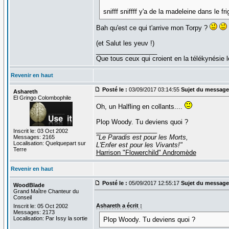
snifff sniffff y'a de la madeleine dans le fri
Bah qu'est ce qui t'arrive mon Torpy ?
(et Salut les yeuv !)
_________________
Que tous ceux qui croient en la télékynésie
Revenir en haut
Posté le :
03/09/2017 03:14:55
Sujet du message
Ashareth
El Gringo Colombophile
Oh, un Halfling en collants....
Plop Woody. Tu deviens quoi ?
_________________
Inscrit le: 03 Oct 2002
"Le Paradis est pour les Morts,
Messages: 2165
Localisation: Quelquepart sur
L'Enfer est pour les Vivants!"
Terre
Harrison "Flowerchild" Andromède
Revenir en haut
Posté le :
05/09/2017 12:55:17
Sujet du message
WoodBlade
Grand Maître Chanteur du
Conseil
Ashareth a écrit :
Inscrit le: 05 Oct 2002
Messages: 2173
Localisation: Par Issy la sortie
Plop Woody. Tu deviens quoi ?