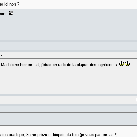
go ici non ?
nant.
k
 :
a Madeleine hier en fait, j'étais en rade de la plupart des ingrédients.
 :
tion cradique, 3eme prévu et biopsie du foie (je veux pas en fait !)