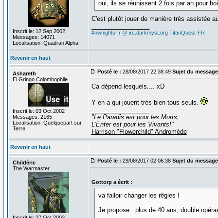
oui, ils se réunissent 2 fois par an pour bo
C'est plutôt jouer de manière très assistée 
_________________
Inscrit le: 12 Sep 2002
#nwnights-fr @ irc.darkmyst.org
TitanQuest-FR
Messages: 14071
Localisation: Quadran Alpha
Revenir en haut
Posté le :
28/08/2017 22:38:49
Sujet du message
Ashareth
El Gringo Colombophile
Ca dépend lesquels.... xD
Y en a qui jouent très bien tous seuls.
_________________
Inscrit le: 03 Oct 2002
"Le Paradis est pour les Morts,
Messages: 2165
Localisation: Quelquepart sur
L'Enfer est pour les Vivants!"
Terre
Harrison "Flowerchild" Andromède
Revenir en haut
Posté le :
29/08/2017 02:06:38
Sujet du message
Childéric
The Warmaster
Gottorp a écrit :
va falloir changer les rêgles !
Je propose : plus de 40 ans, double opéraa
Inscrit le: 27 Oct 2003