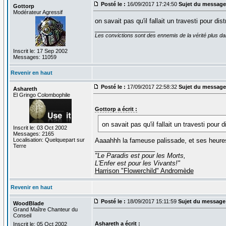
Posté le :
16/09/2017 17:24:50
Sujet du message
Gottorp
Modérateur Agressif
on savait pas qu'il fallait un travesti pour di
_________________
Les convictions sont des ennemis de la vérité plus 
Inscrit le: 17 Sep 2002
Messages: 11059
Revenir en haut
Posté le :
17/09/2017 22:58:32
Sujet du message
Ashareth
El Gringo Colombophile
Gottorp a écrit :
on savait pas qu'il fallait un travesti pour 
Inscrit le: 03 Oct 2002
Messages: 2165
Localisation: Quelquepart sur
Aaaahhh la fameuse palissade, et ses heures
Terre
_________________
"Le Paradis est pour les Morts,
L'Enfer est pour les Vivants!"
Harrison "Flowerchild" Andromède
Revenir en haut
Posté le :
18/09/2017 15:11:59
Sujet du message
WoodBlade
Grand Maître Chanteur du
Conseil
Ashareth a écrit :
Inscrit le: 05 Oct 2002