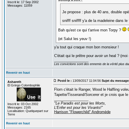
Inscrit le: 17 Sep 2002
Messages: 11059
Je propose : plus de 40 ans, double opér
snifff sniffff y'a de la madeleine dans le 
Bah qu'est ce qui t'arrive mon Torpy ?
(et Salut les yeuv !)
y'a tout qui craque mon bon monsieur !
C'était qui le prêtre pour avoir un heal ? (moi 
_________________
Les convictions sont des ennemis de la vérité plus 
Revenir en haut
Posté le :
13/09/2017 11:04:56
Sujet du message
Ashareth
El Gringo Colombophile
Florn c'était le Ranger, Wood le Halfling vole
Tapette/Tisserand/Sorcerer et je crois que le
_________________
"Le Paradis est pour les Morts,
Inscrit le: 03 Oct 2002
L'Enfer est pour les Vivants!"
Messages: 2165
Localisation: Quelquepart sur
Harrison "Flowerchild" Andromède
Terre
Revenir en haut